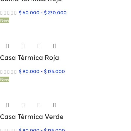
$
60.000
-
$
230.000
New
Casa Térmica Roja
$
90.000
-
$
125.000
New
Casa Térmica Verde
$
90.000
-
$
125.000