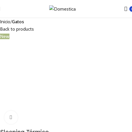
Inicio
Gatos
Back to products
New
Click to enlarge
Sleeping Térmico